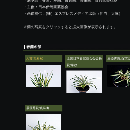
・展示品：春蘭、寒蘭、富貴蘭、長生蘭、古典園芸植物
・主催：日本伝統園芸協会
・画像提供：(株）エスプレスメディア出版（担当、大塚）
※蘭の写真をクリックすると拡大画像が表示されます。
大賞:旭昇冠
全国日本春鸞連合会会長
最優秀賞:百華
賞:華政
最優秀賞:真珠寿