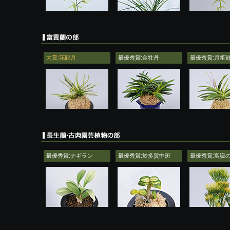
大賞:花観月
最優秀賞:金牡丹
最優秀賞:月笙
最優秀賞:ナギラン
最優秀賞:於多賀中斑
最優秀賞:富嶽