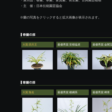
・展示品：春蘭、寒蘭、富貴蘭、長生蘭、古典園芸植物
・主 催：日本伝統園芸協会
※蘭の写真をクリックすると拡大画像が表示されます。
大賞:四天王
最優秀賞:安積猛虎
最優秀賞:金閣
大賞:無名
最優秀賞:横綱系
最優秀賞:稀青